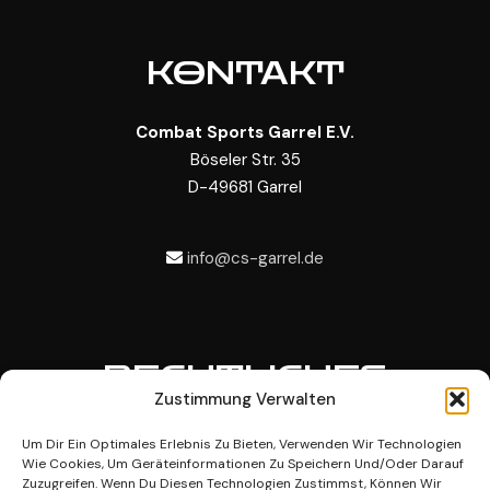
KONTAKT
Combat Sports Garrel E.V.
Böseler Str. 35
D-49681 Garrel
info@cs-garrel.de
RECHTLICHES
Zustimmung Verwalten
Datenschutz
Um Dir Ein Optimales Erlebnis Zu Bieten, Verwenden Wir Technologien
Wie Cookies, Um Geräteinformationen Zu Speichern Und/oder Darauf
Impressum
Zuzugreifen. Wenn Du Diesen Technologien Zustimmst, Können Wir